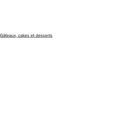
Gâteaux, cakes et desserts
Voir tout
Posts similaires