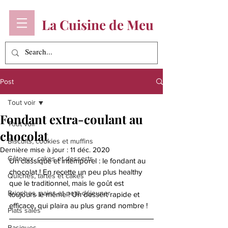
La Cuisine de Meu
Post
Tout voir
Fondant extra-coulant au
Tout voir
chocolat
Biscuits, cookies et muffins
Dernière mise à jour :
11 déc. 2020
Gâteaux, cakes et desserts
Un classique et intemporel : le fondant au 
chocolat ! En recette un peu plus healthy 
Quiches, tartes et cakes
que le traditionnel, mais le goût est 
Brioches, pains et petit-déjeuner
toujours le même ! Un dessert rapide et 
efficace, qui plaira au plus grand nombre !
Plats salés
Basiques