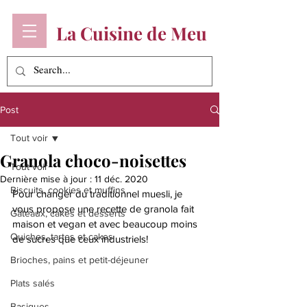
La Cuisine de Meu
Post
Tout voir
Granola choco-noisettes
Tout voir
Dernière mise à jour :
11 déc. 2020
Biscuits, cookies et muffins
Pour changer du traditionnel muesli, je 
vous propose une recette de granola fait 
Gâteaux, cakes et desserts
maison et vegan et avec beaucoup moins 
Quiches, tartes et cakes
de sucres que ceux industriels!
Brioches, pains et petit-déjeuner
Plats salés
Basiques