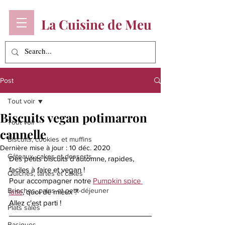
La Cuisine de Meu
Post
Tout voir
Biscuits vegan potimarron
Tout voir
cannelle
Biscuits, cookies et muffins
Dernière mise à jour :
10 déc. 2020
Gâteaux, cakes et desserts
Des petits biscuits d'automne, rapides, 
faciles à faire et vegan ! 
Quiches, tartes et cakes
Pour accompagner notre 
Pumpkin spice 
Brioches, pains et petit-déjeuner
latte
, quoi de mieux ? 
Allez c'est parti ! 
Plats salés
Basiques