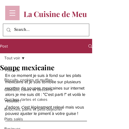
La Cuisine de Meu
Post
Tout voir
Soupe mexicaine
Tout voir
En ce moment je suis à fond sur les plats 
Biscuits, cookies et muffins
mexicains et je suis tombée sur plusieurs 
recettes de soupes mexicaines sur internet 
Gâteaux, cakes et desserts
alors je me suis dit : "C'est parti !" et voilà le 
Quiches, tartes et cakes
résultat ! 
J'adore, c'est légèrement relevé mais vous 
Brioches, pains et petit-déjeuner
pouvez ajuster le piment à votre guise ! 
Plats salés
Basiques