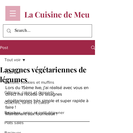
La Cuisine de Meu
Post
Tout voir
Lasagnes végétariennes de
Tout voir
légumes
Biscuits, cookies et muffins
Lors du 15ème live, j'ai réalisé avec vous en 
Gâteaux, cakes et desserts
direct ma recette de lasagnes 
végétariennes très simple et super rapide à 
Quiches, tartes et cakes
faire ! 
Brioches, pains et petit-déjeuner
Maintenant aux fourneaux ! 
Plats salés
Basiques