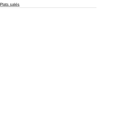
Plats salés
Voir tout
Posts similaires