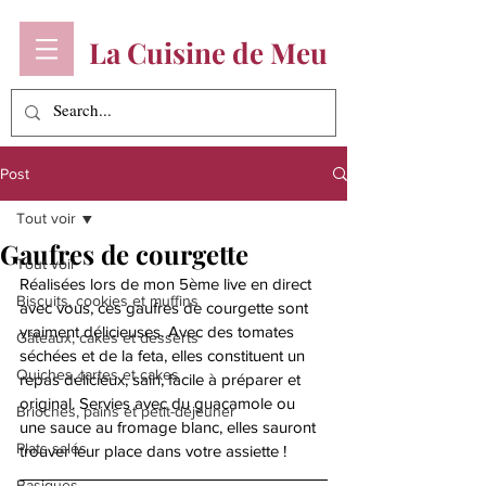
La Cuisine de Meu
Post
Tout voir
Gaufres de courgette
Tout voir
Réalisées lors de mon 5ème live en direct 
Biscuits, cookies et muffins
avec vous, ces gaufres de courgette sont 
vraiment délicieuses. Avec des tomates 
Gâteaux, cakes et desserts
séchées et de la feta, elles constituent un 
Quiches, tartes et cakes
repas délicieux, sain, facile à préparer et 
original. Servies avec du guacamole ou 
Brioches, pains et petit-déjeuner
une sauce au fromage blanc, elles sauront 
Plats salés
trouver leur place dans votre assiette ! 
Basiques