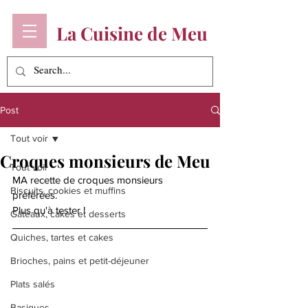
La Cuisine de Meu
Post
Tout voir
Croques monsieurs de Meu
Tout voir
MA recette de croques monsieurs 
Biscuits, cookies et muffins
préférées. 
Plus qu'à tester ! 
Gâteaux, cakes et desserts
Quiches, tartes et cakes
Brioches, pains et petit-déjeuner
Plats salés
Basiques