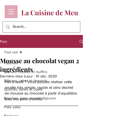
La Cuisine de Meu
Post
Tout voir
Mousse au chocolat vegan 2
Tout voir
ingrédients
Biscuits, cookies et muffins
Dernière mise à jour :
10 déc. 2020
Gâteaux, cakes et desserts
Pas d’œufs ? Vous pouvez réaliser cette 
recette très simple, rapide et zéro déchet 
Quiches, tartes et cakes
de mousse au chocolat à partir d’aquafaba 
Brioches, pains et petit-déjeuner
(eau des pois chiches).
Plats salés
Basiques