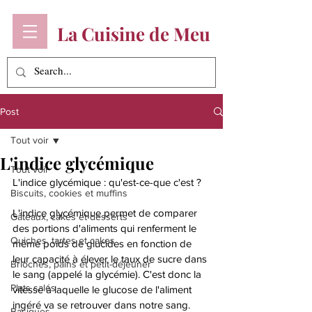
La Cuisine de Meu
Post
Tout voir
L'indice glycémique
Tout voir
L'indice glycémique : qu'est-ce-que c'est ? 
Biscuits, cookies et muffins
L'indice glycémique permet de comparer 
Gâteaux, cakes et desserts
des portions d'aliments qui renferment le 
Quiches, tartes et cakes
même poids de glucides en fonction de 
leur capacité à élever le taux de sucre dans 
Brioches, pains et petit-déjeuner
le sang (appelé la glycémie). C'est donc la 
Plats salés
vitesse à laquelle le glucose de l'aliment 
ingéré va se retrouver dans notre sang.
Basiques