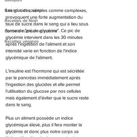
Boissons et soupes
Les glucides, simples comme complexes, 
provoquent une forte augmentation du 
Recettes de Noël
taux de sucre dans le sang qui a lieu sous 
forme de "pic de glycémie". Ce pic de 
Conseils nutrition et cuisine
glycémie intervient dans les 30 minutes 
Recettes véganes
après l'ingestion de l'aliment et son 
intensité varie en fonction de l'indice 
glycémique de l'aliment. 
L'insuline est l'hormone qui est sécrétée 
par le pancréas immédiatement après 
l'ingestion des glucides et elle permet 
l'utilisation du glucose par nos cellules 
mais également d'éviter que le sucre reste 
dans le sang.
Plus un aliment possède un indice 
glycémique élevé, plus il fera monter la 
glycémie et donc plus notre corps va 