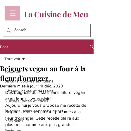
La Cuisine de Meu
Post
Tout voir
Beignets vegan au four à la
Tout voir
fleur d'oranger
Biscuits, cookies et muffins
Dernière mise à jour :
11 déc. 2020
Gâteaux, cakes et desserts
Des beignets oui ! Mais sans friture, vegan 
et au four s'il-vous-plait ! 
Quiches, tartes et cakes
Aujourd'hui je vous propose ma recette de 
Brioches, pains et petit-déjeuner
beignets briochés au four parfumés à la 
fleur d'oranger. Cette recette plaira aux 
Plats salés
plus petits comme aux plus grands ! 
Basiques