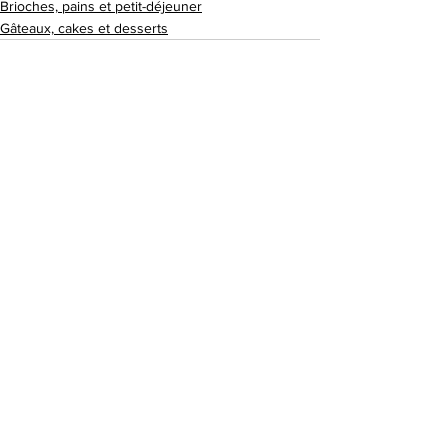
Brioches, pains et petit-déjeuner
Gâteaux, cakes et desserts
Voir tout
Posts similaires