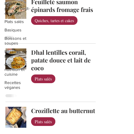
Feuilleté saumon
Brioches,
épinards fromage frais
pains et petit-
déjeuner
Quiches, tartes et cakes
Plats salés
Basiques
Boissons et
soupes
Dhal lentilles corail,
Recettes de
Noël
patate douce et lait de
Conseils
coco
nutrition et
cuisine
Plats salés
Recettes
véganes
Croziflette au butternut
Plats salés