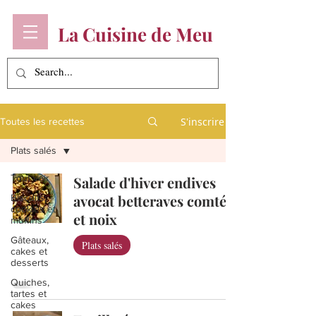
La Cuisine de Meu
S'inscrire
Toutes les recettes
Plats salés
Tout voir
Salade d'hiver endives
avocat betteraves comté
Biscuits,
cookies et
et noix
muffins
Gâteaux,
Plats salés
cakes et
desserts
Quiches,
tartes et
cakes